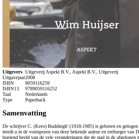
Uitgevers
Uitgeverij Aspekt B.V., Aspekt B.V., Uitgeverij
Uitgavejaar
2008
ISBN
9059116259
ISBN13
9789059116252
Taal
Nederlands
Type
Paperback
Samenvatting
De schrijver C. (Kees) Buddingh' (1918-1985) is geboren en getogen in
treedt u in de voetsporen van deze bekende auteur en ereburger van D
boeiend beeld van de vele veranderingen die de stad in de afgelopen z