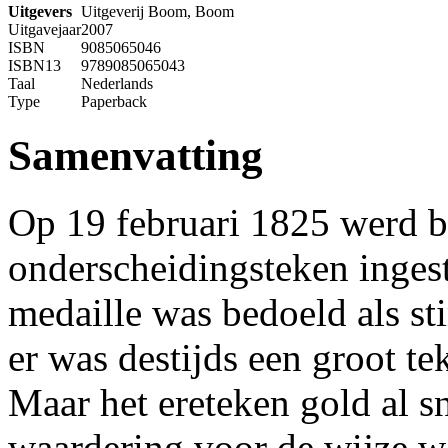
Uitgevers
Uitgeverij Boom, Boom
Uitgavejaar
2007
ISBN
9085065046
ISBN13
9789085065043
Taal
Nederlands
Type
Paperback
Samenvatting
Op 19 februari 1825 werd bi
onderscheidingsteken ingest
medaille was bedoeld als st
er was destijds een groot t
Maar het ereteken gold al sn
waardering voor de wijze w