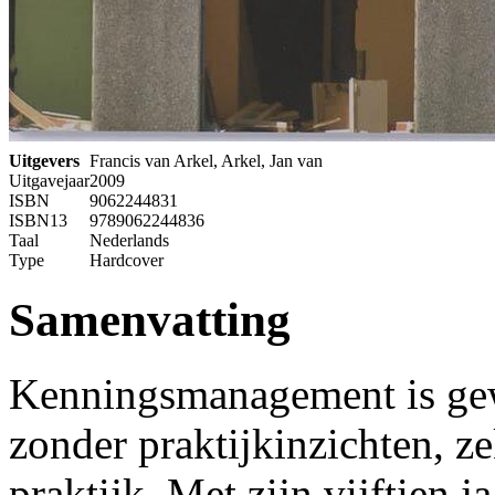
Uitgevers
Francis van Arkel, Arkel, Jan van
Uitgavejaar
2009
ISBN
9062244831
ISBN13
9789062244836
Taal
Nederlands
Type
Hardcover
Samenvatting
Kenningsmanagement is gew
zonder praktijkinzichten, ze
praktijk. Met zijn vijftien 