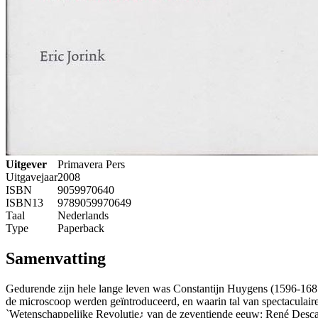
Uitgever
Primavera Pers
Uitgavejaar
2008
ISBN
9059970640
ISBN13
9789059970649
Taal
Nederlands
Type
Paperback
Samenvatting
Gedurende zijn hele lange leven was Constantijn Huygens (1596-1687
de microscoop werden geïntroduceerd, en waarin tal van spectaculair
`Wetenschappelijke Revolutie¿ van de zeventiende eeuw: René Descart