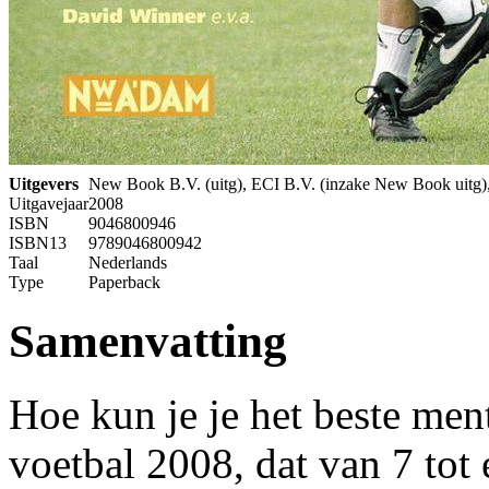
Uitgevers
New Book B.V. (uitg), ECI B.V. (inzake New Book uitg
Uitgavejaar
2008
ISBN
9046800946
ISBN13
9789046800942
Taal
Nederlands
Type
Paperback
Samenvatting
Hoe kun je je het beste men
voetbal 2008, dat van 7 tot