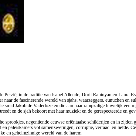
 Perzië, in de traditie van Isabel Allende, Dorit Rabinyan en Laura Es
er naar de fascinerende wereld van sjahs, waarzeggers, eunuchen en sult
 de smid Jakob de Vaderloze en die aan haar rampzalige huwelijk een m
etreedt en de sjah bekoort met haar muziek; en de gerespecteerde en g
e sprookjes, negentiende eeuwse oriëntaalse schilderijen en in zijde
d en paleiskamers vol samenzweringen, corruptie, verraad' en liefde. Ce
lijke en geheimzinnige wereld van de harem.