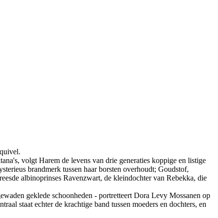
quivel.
ana's, volgt Harem de levens van drie generaties koppige en listige
ysterieus brandmerk tussen haar borsten overhoudt; Goudstof,
evreesde albinoprinses Ravenzwart, de kleindochter van Rebekka, die
n gewaden geklede schoonheden - portretteert Dora Levy Mossanen op
ntraal staat echter de krachtige band tussen moeders en dochters, en