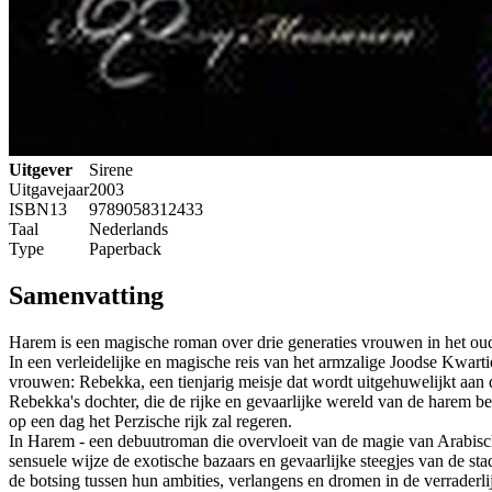
Uitgever
Sirene
Uitgavejaar
2003
ISBN13
9789058312433
Taal
Nederlands
Type
Paperback
Samenvatting
Harem is een magische roman over drie generaties vrouwen in het oude
In een verleidelijke en magische reis van het armzalige Joodse Kwarti
vrouwen: Rebekka, een tienjarig meisje dat wordt uitgehuwelijkt aan
Rebekka's dochter, die de rijke en gevaarlijke wereld van de harem b
op een dag het Perzische rijk zal regeren.
In Harem - een debuutroman die overvloeit van de magie van Arabisch
sensuele wijze de exotische bazaars en gevaarlijke steegjes van de sta
de botsing tussen hun ambities, verlangens en dromen in de verrader