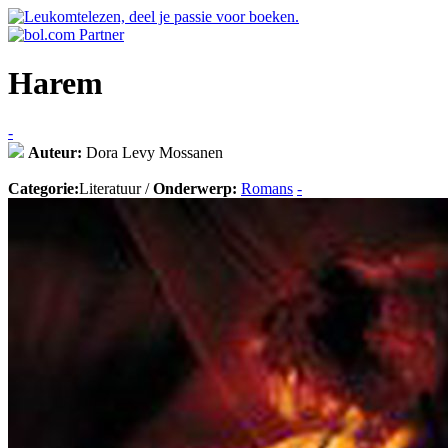
Harem
-
Auteur:
Dora Levy Mossanen
Categorie:
Literatuur /
Onderwerp:
Romans
-