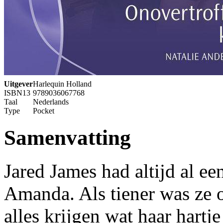
Uitgever
Harlequin Holland
ISBN13
9789036067768
Taal
Nederlands
Type
Pocket
Samenvatting
Jared James had altijd al e
Amanda. Als tiener was ze 
alles krijgen wat haar hartj