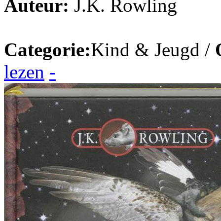
Auteur:
J.K. Rowling
Categorie:
Kind & Jeugd /
lezen
-