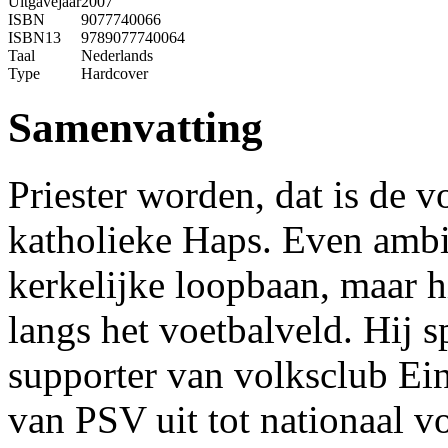
Uitgavejaar
2007
ISBN
9077740066
ISBN13
9789077740064
Taal
Nederlands
Type
Hardcover
Samenvatting
Priester worden, dat is de 
katholieke Haps. Even ambi
kerkelijke loopbaan, maar h
langs het voetbalveld. Hij 
supporter van volksclub Ein
van PSV uit tot nationaal v