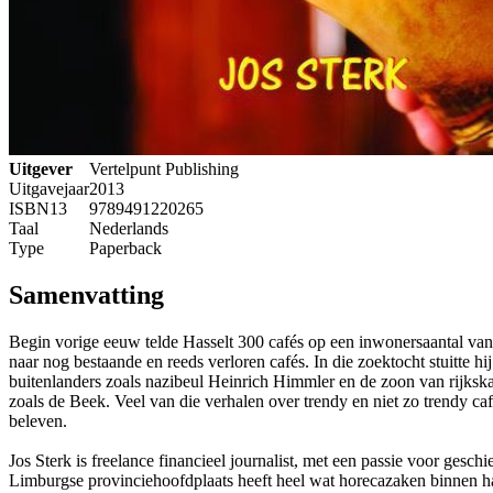
Uitgever
Vertelpunt Publishing
Uitgavejaar
2013
ISBN13
9789491220265
Taal
Nederlands
Type
Paperback
Samenvatting
Begin vorige eeuw telde Hasselt 300 cafés op een inwonersaantal van 1
naar nog bestaande en reeds verloren cafés. In die zoektocht stuitte h
buitenlanders zoals nazibeul Heinrich Himmler en de zoon van rijkska
zoals de Beek. Veel van die verhalen over trendy en niet zo trendy ca
beleven.
Jos Sterk is freelance financieel journalist, met een passie voor gesc
Limburgse provinciehoofdplaats heeft heel wat horecazaken binnen ha