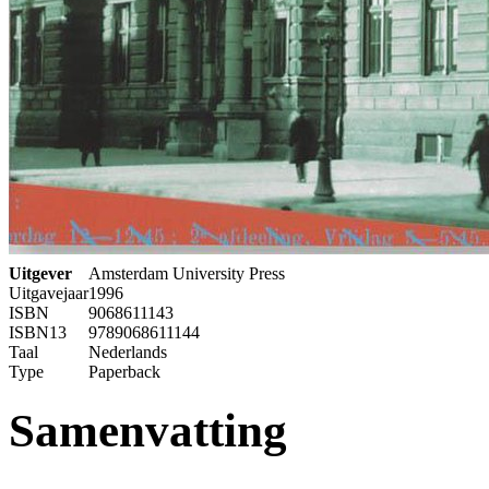
Uitgever
Amsterdam University Press
Uitgavejaar
1996
ISBN
9068611143
ISBN13
9789068611144
Taal
Nederlands
Type
Paperback
Samenvatting