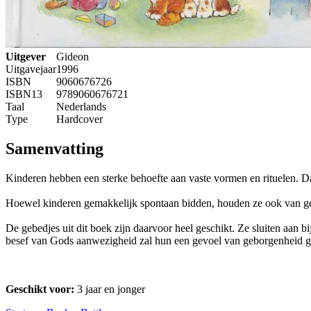
Uitgever
Gideon
Uitgavejaar
1996
ISBN
9060676726
ISBN13
9789060676721
Taal
Nederlands
Type
Hardcover
Samenvatting
Kinderen hebben een sterke behoefte aan vaste vormen en rituelen. Da
Hoewel kinderen gemakkelijk spontaan bidden, houden ze ook van ge
De gebedjes uit dit boek zijn daarvoor heel geschikt. Ze sluiten aan 
besef van Gods aanwezigheid zal hun een gevoel van geborgenheid 
Geschikt voor:
3 jaar en jonger