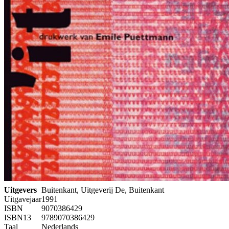
Uitgevers
Buitenkant, Uitgeverij De, Buitenkant
Uitgavejaar
1991
ISBN
9070386429
ISBN13
9789070386429
Taal
Nederlands