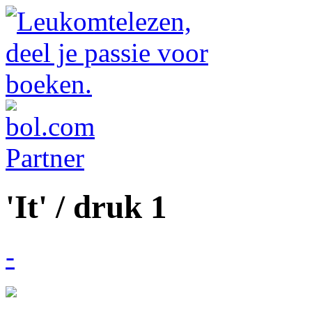
'It' / druk 1
-