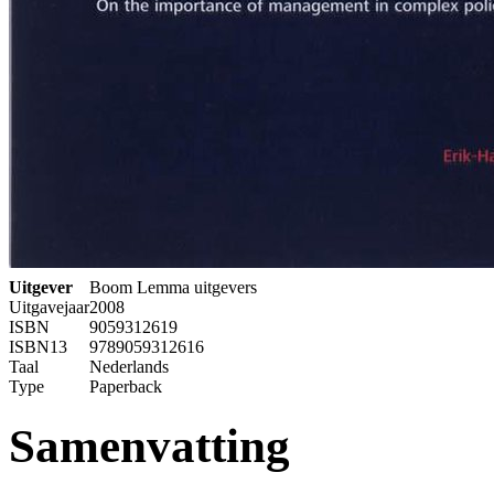
Uitgever
Boom Lemma uitgevers
Uitgavejaar
2008
ISBN
9059312619
ISBN13
9789059312616
Taal
Nederlands
Type
Paperback
Samenvatting