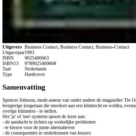
Uitgevers
Business Contact, Business Contact, Business-Contact
Uitgavejaar
1993
ISBN
9025400663
ISBN13
9789025400668
Taal
Nederlands
Type
Hardcover
Samenvatting
Spencer Johnson, mede-auteur van onder andere de magaseller 'De One
leergierige jongeman die meedoet aan een klimtocht en weldra, evenal
overige klimmers - te stellen.
Het 'ja' of 'nee'-systeem spoort de lezer aan:
- de aandacht te richten op werkelijke problemen
- te kiezen voor de juiste alternatieven
- de consequenties te onderkennen van keuzes