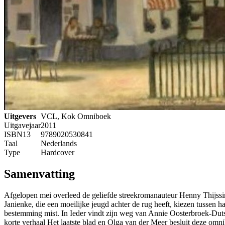
Uitgevers
VCL, Kok Omniboek
Uitgavejaar
2011
ISBN13
9789020530841
Taal
Nederlands
Type
Hardcover
Samenvatting
Afgelopen mei overleed de geliefde streekromanauteur Henny Thijssin
Janienke, die een moeilijke jeugd achter de rug heeft, kiezen tussen
bestemming mist. In Ieder vindt zijn weg van Annie Oosterbroek-Dutsc
korte verhaal Het laatste blad en Olga van der Meer besluit deze omn