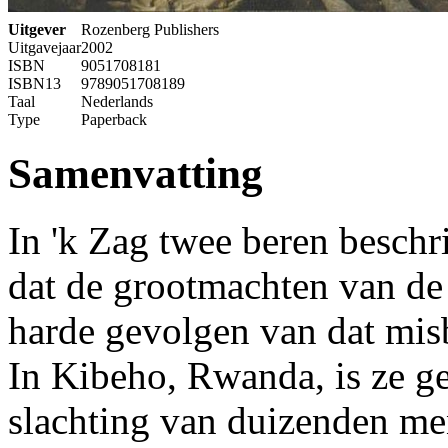
Uitgever
Rozenberg Publishers
Uitgavejaar
2002
ISBN
9051708181
ISBN13
9789051708189
Taal
Nederlands
Type
Paperback
Samenvatting
In 'k Zag twee beren beschr
dat de grootmachten van de
harde gevolgen van dat mi
In Kibeho, Rwanda, is ze g
slachting van duizenden m