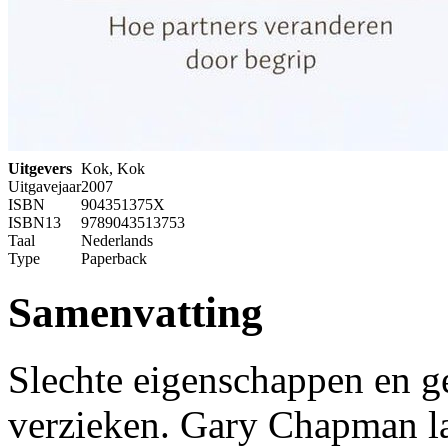
Uitgevers
Kok, Kok
Uitgavejaar
2007
ISBN
904351375X
ISBN13
9789043513753
Taal
Nederlands
Type
Paperback
Samenvatting
Slechte eigenschappen en g
verzieken. Gary Chapman laa