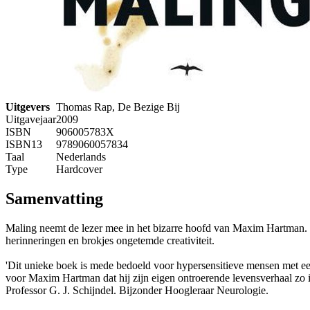
Uitgevers
Thomas Rap, De Bezige Bij
Uitgavejaar
2009
ISBN
906005783X
ISBN13
9789060057834
Taal
Nederlands
Type
Hardcover
Samenvatting
Maling neemt de lezer mee in het bizarre hoofd van Maxim Hartman. D
herinneringen en brokjes ongetemde creativiteit.
'Dit unieke boek is mede bedoeld voor hypersensitieve mensen met e
voor Maxim Hartman dat hij zijn eigen ontroerende levensverhaal zo i
Professor G. J. Schijndel. Bijzonder Hoogleraar Neurologie.