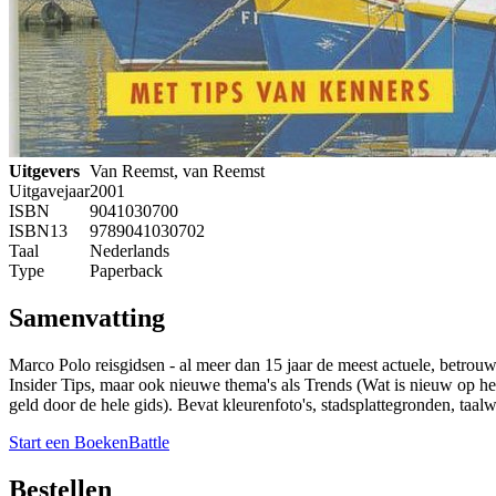
Uitgevers
Van Reemst, van Reemst
Uitgavejaar
2001
ISBN
9041030700
ISBN13
9789041030702
Taal
Nederlands
Type
Paperback
Samenvatting
Marco Polo reisgidsen - al meer dan 15 jaar de meest actuele, betrouw
Insider Tips, maar ook nieuwe thema's als Trends (Wat is nieuw op he
geld door de hele gids). Bevat kleurenfoto's, stadsplattegronden, taalwi
Start een BoekenBattle
Bestellen