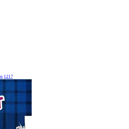
en
1217