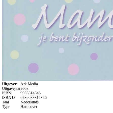
Uitgever
Ark Media
Uitgavejaar
2008
ISBN
9033814846
ISBN13
9789033814846
Taal
Nederlands
Type
Hardcover