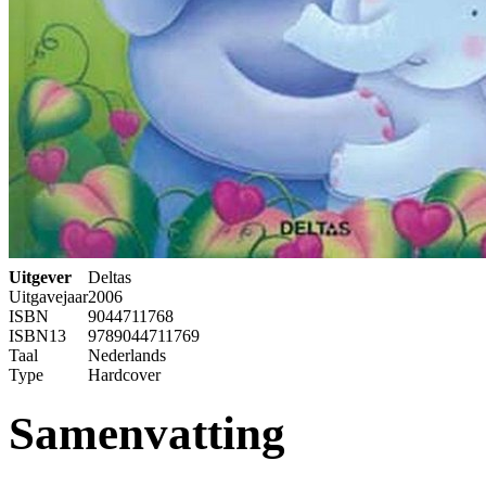
Uitgever
Deltas
Uitgavejaar
2006
ISBN
9044711768
ISBN13
9789044711769
Taal
Nederlands
Type
Hardcover
Samenvatting