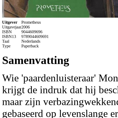
Uitgever
Prometheus
Uitgavejaar
2006
ISBN
9044609696
ISBN13
9789044609691
Taal
Nederlands
Type
Paperback
Samenvatting
Wie 'paardenluisteraar' Mon
krijgt de indruk dat hij bes
maar zijn verbazingwekkend
gebaseerd op levenslange er