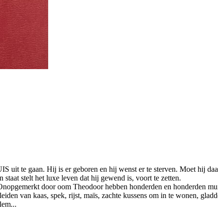
t te gaan. Hij is er geboren en hij wenst er te sterven. Moet hij daar d
taat stelt het luxe leven dat hij gewend is, voort te zetten.
S. Onopgemerkt door oom Theodoor hebben honderden en honderden mui
eiden van kaas, spek, rijst, maïs, zachte kussens om in te wonen, gladde
lem...