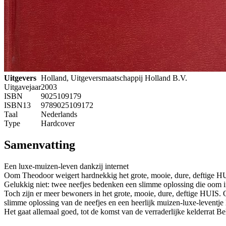
Uitgevers
Holland, Uitgeversmaatschappij Holland B.V.
Uitgavejaar
2003
ISBN
9025109179
ISBN13
9789025109172
Taal
Nederlands
Type
Hardcover
Samenvatting
Een luxe-muizen-leven dankzij internet
Oom Theodoor weigert hardnekkig het grote, mooie, dure, deftige HUIS ui
Gelukkig niet: twee neefjes bedenken een slimme oplossing die oom in s
Toch zijn er meer bewoners in het grote, mooie, dure, deftige HUI
slimme oplossing van de neefjes en een heerlijk muizen-luxe-leventje l
Het gaat allemaal goed, tot de komst van de verraderlijke kelderrat Be