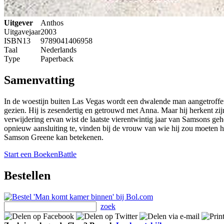
Uitgever
Anthos
Uitgavejaar
2003
ISBN13
9789041406958
Taal
Nederlands
Type
Paperback
Samenvatting
In de woestijn buiten Las Vegas wordt een dwalende man aangetroffen. 
gezien. Hij is zesendertig en getrouwd met Anna. Maar hij herkent z
verwijdering ervan wist de laatste vierentwintig jaar van Samsons g
opnieuw aansluiting te, vinden bij de vrouw van wie hij zou moeten hou
Samson Greene kan betekenen.
Start een BoekenBattle
Bestellen
zoek