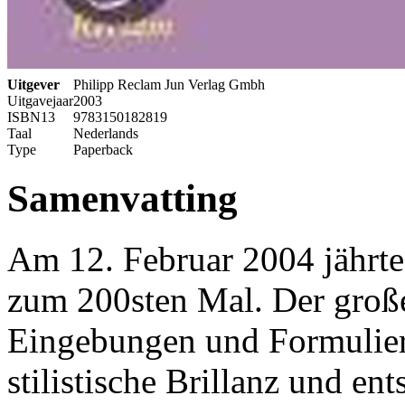
Uitgever
Philipp Reclam Jun Verlag Gmbh
Uitgavejaar
2003
ISBN13
9783150182819
Taal
Nederlands
Type
Paperback
Samenvatting
Am 12. Februar 2004 jährt
zum 200sten Mal. Der große
Eingebungen und Formulier
stilistische Brillanz und e