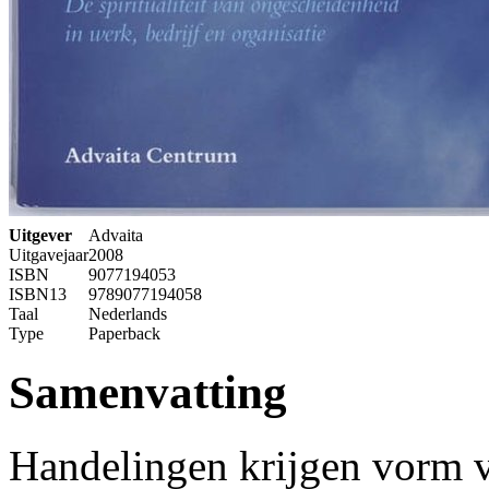
Uitgever
Advaita
Uitgavejaar
2008
ISBN
9077194053
ISBN13
9789077194058
Taal
Nederlands
Type
Paperback
Samenvatting
Handelingen krijgen vorm v