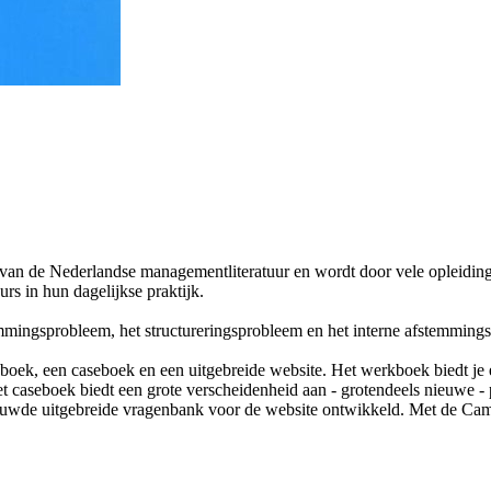
 van de Nederlandse managementliteratuur en wordt door vele opleidin
rs in hun dagelijkse praktijk.
mmingsprobleem, het structureringsprobleem en het interne afstemming
ek, een caseboek en een uitgebreide website. Het werkboek biedt je e
caseboek biedt een grote verscheidenheid aan - grotendeels nieuwe - pr
euwde uitgebreide vragenbank voor de website ontwikkeld. Met de Campu