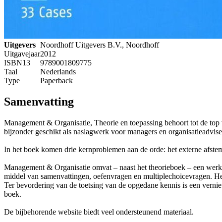
Uitgevers
Noordhoff Uitgevers B.V., Noordhoff
Uitgavejaar
2012
ISBN13
9789001809775
Taal
Nederlands
Type
Paperback
Samenvatting
Management & Organisatie, Theorie en toepassing behoort tot de top
bijzonder geschikt als naslagwerk voor managers en organisatieadviseu
In het boek komen drie kernproblemen aan de orde: het externe afste
Management & Organisatie omvat – naast het theorieboek – een werkbo
middel van samenvattingen, oefenvragen en multiplechoicevragen. Het 
Ter bevordering van de toetsing van de opgedane kennis is een verni
boek.
De bijbehorende website biedt veel ondersteunend materiaal.