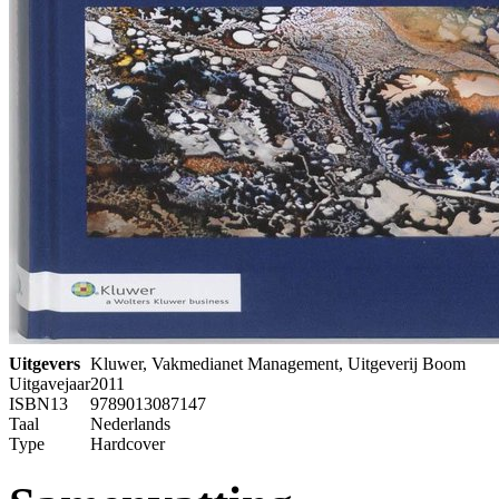
Uitgevers
Kluwer, Vakmedianet Management, Uitgeverij Boom
Uitgavejaar
2011
ISBN13
9789013087147
Taal
Nederlands
Type
Hardcover