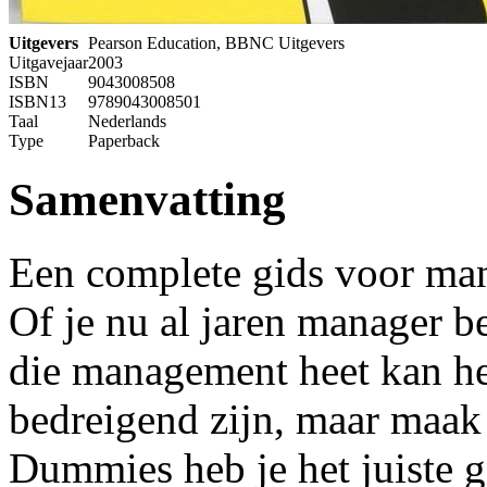
Uitgevers
Pearson Education, BBNC Uitgevers
Uitgavejaar
2003
ISBN
9043008508
ISBN13
9789043008501
Taal
Nederlands
Type
Paperback
Samenvatting
Een complete gids voor man
Of je nu al jaren manager b
die management heet kan he
bedreigend zijn, maar maak
Dummies heb je het juiste 