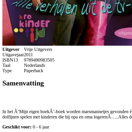
Uitgever
Vrije Uitgevers
Uitgavejaar
2011
ISBN13
9789490983505
Taal
Nederlands
Type
Paperback
Samenvatting
In het Â‘Mijn eigen boekÂ’-boek worden marsmannetjes gevonden én 
dolfijnen spelen met kinderen die bij opa en oma logerenÂ…..Alles doo
Geschikt voor:
0 - 6 jaar