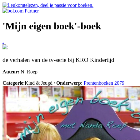
'Mijn eigen boek'-boek
-
de verhalen van de tv-serie bij KRO Kindertijd
Auteur:
N. Roep
Categorie:
Kind & Jeugd /
Onderwerp:
Prentenboeken
2079