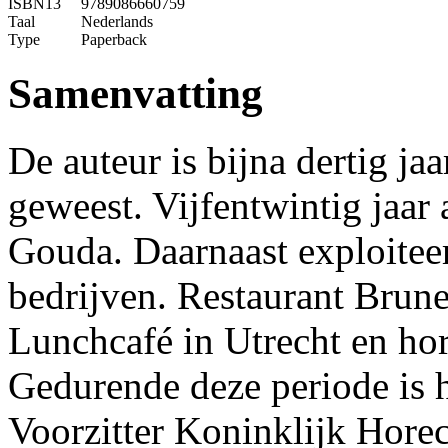
ISBN13
9789086660759
Taal
Nederlands
Type
Paperback
Samenvatting
De auteur is bijna dertig ja
geweest. Vijfentwintig jaar 
Gouda. Daarnaast exploiteer
bedrijven. Restaurant Brun
Lunchcafé in Utrecht en ho
Gedurende deze periode is h
Voorzitter Koninklijk Hore