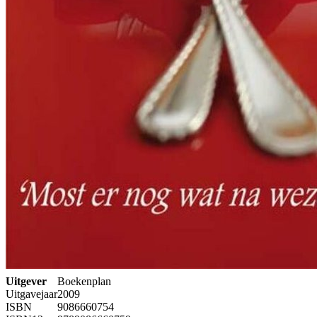
Uitgever
Boekenplan
Uitgavejaar
2009
ISBN
9086660754