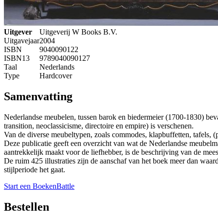
Uitgever
Uitgeverij W Books B.V.
Uitgavejaar
2004
ISBN
9040090122
ISBN13
9789040090127
Taal
Nederlands
Type
Hardcover
Samenvatting
Nederlandse meubelen, tussen barok en biedermeier (1700-1830) bevat
transition, neoclassicisme, directoire en empire) is verschenen.
Van de diverse meubeltypen, zoals commodes, klapbuffetten, tafels, (p
Deze publicatie geeft een overzicht van wat de Nederlandse meubelma
aantrekkelijk maakt voor de liefhebber, is de beschrijving van de mees
De ruim 425 illustraties zijn de aanschaf van het boek meer dan waar
stijlperiode het gaat.
Start een BoekenBattle
Bestellen