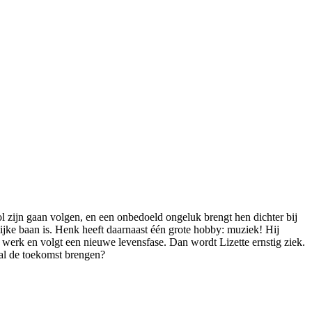
l zijn gaan volgen, en een onbedoeld ongeluk brengt hen dichter bij
jke baan is. Henk heeft daarnaast één grote hobby: muziek! Hij
r werk en volgt een nieuwe levensfase. Dan wordt Lizette ernstig ziek.
 zal de toekomst brengen?