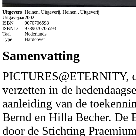
Uitgevers
Heinen, Uitgeverij, Heinen , Uitgeverij
Uitgavejaar
2002
ISBN
9070706598
ISBN13
9789070706593
Taal
Nederlands
Type
Hardcover
Samenvatting
PICTURES@ETERNITY, drie
verzetten in de hedendaagse
aanleiding van de toekenni
Bernd en Hilla Becher. De E
door de Stichting Praemiu