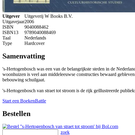
Uitgever
Uitgeverij W Books B.V.
Uitgavejaar
2006
ISBN
9040088462
ISBN13
9789040088469
Taal
Nederlands
Type
Hardcover
Samenvatting
's-Hertogenbosch was een van de belangrijkste steden in de Nederland
woonhuizen is veel aan middeleeuwse constructies bewaard gebleven. A
bebouwing schuilgaat.
's-Hertogenbosch van straet tot stroom is de rijk geïllustreerde publi
Start een BoekenBattle
Bestellen
zoek