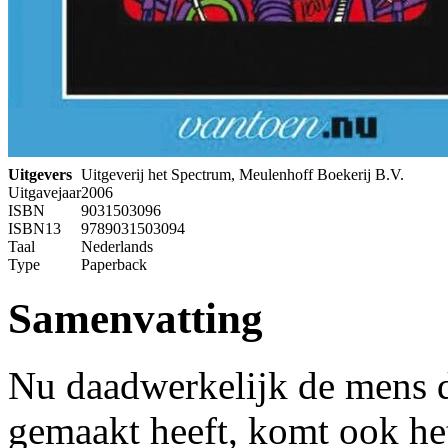
Uitgevers
Uitgeverij het Spectrum, Meulenhoff Boekerij B.V.
Uitgavejaar
2006
ISBN
9031503096
ISBN13
9789031503094
Taal
Nederlands
Type
Paperback
Samenvatting
Nu daadwerkelijk de mens d
gemaakt heeft, komt ook he