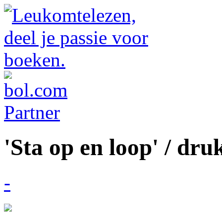
'Sta op en loop' / dru
-