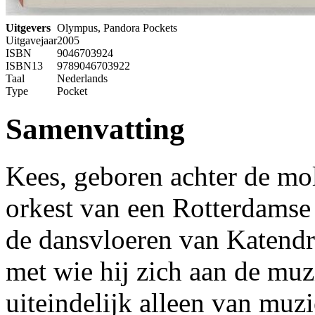
Uitgevers
Olympus, Pandora Pockets
Uitgavejaar
2005
ISBN
9046703924
ISBN13
9789046703922
Taal
Nederlands
Type
Pocket
Samenvatting
Kees, geboren achter de mol
orkest van een Rotterdamse 
de dansvloeren van Katendr
met wie hij zich aan de mu
uiteindelijk alleen van muzi