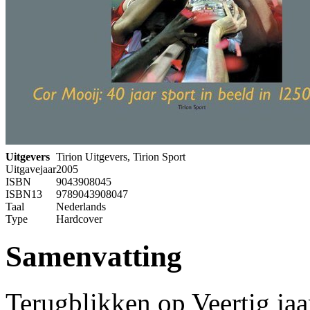
Uitgevers
Tirion Uitgevers, Tirion Sport
Uitgavejaar
2005
ISBN
9043908045
ISBN13
9789043908047
Taal
Nederlands
Type
Hardcover
Samenvatting
Terugblikken op Veertig jaa