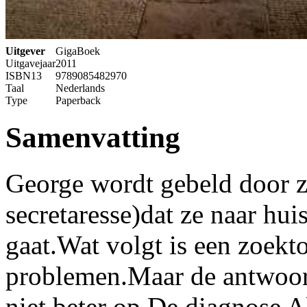
Uitgever
GigaBoek
Uitgavejaar
2011
ISBN13
9789085482970
Taal
Nederlands
Type
Paperback
Samenvatting
George wordt gebeld door z
secretaresse)dat ze naar hui
gaat.Wat volgt is een zoekt
problemen.Maar de antwoor
niet beter op.De diagnose A