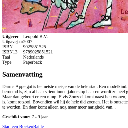
Uitgever
Leopold B.V.
Uitgavejaar
2007
ISBN
9025851525
ISBN13
9789025851521
Taal
Nederlands
Type
Paperback
Samenvatting
Darma Appelgat is het netste meisje van de hele stad. Een modelkind. E
beroemd is, zijn al haar vriendinnen jaloers op haar en wordt ze heel 
Maar dan gebeurt er een ramp. Elvis Zonzeel komt naast hen wonen, met
is, komt rotzooi. Bovendien wil hij de hele tijd zoenen. Het is ontze
te worden. En daar komt alleen nog maar meer narigheid van...
Geschikt voor:
7 - 9 jaar
Start een BoekenBattle