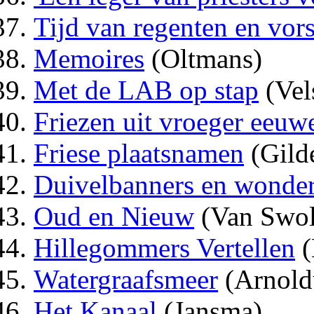
Tijd van regenten en vor
Memoires
(Oltmans)
Met de LAB op stap
(Vels
Friezen uit vroeger eeuw
Friese plaatsnamen
(Gild
Duivelbanners en wonde
Oud en Nieuw
(Van Swol
Hillegommers Vertellen
(
Watergraafsmeer
(Arnold
Het Kanaal
(Jansma)