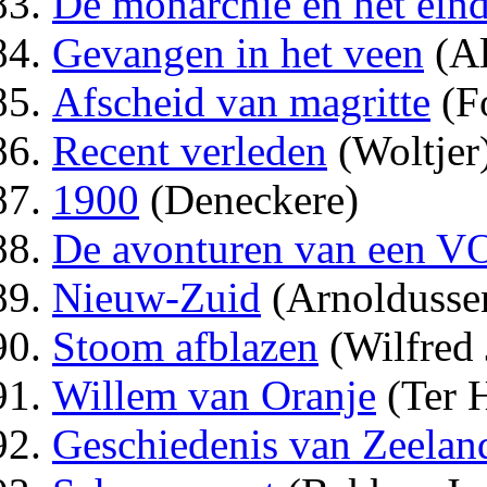
De monarchie en het eind
Gevangen in het veen
(Al
Afscheid van magritte
(F
Recent verleden
(Woltjer
1900
(Deneckere)
De avonturen van een V
Nieuw-Zuid
(Arnoldusse
Stoom afblazen
(Wilfred 
Willem van Oranje
(Ter 
Geschiedenis van Zeelan