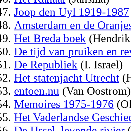
Joop den Uyl 1919-1987
Amsterdam en de Oranje
Het Breda boek
(Hendriks
De tijd van pruiken en re
De Republiek
(I. Israel)
Het statenjacht Utrecht
(H
entoen.nu
(Van Oostrom)
Memoires 1975-1976
(Ol
Het Vaderlandse Geschie
De IJssel, levende rivier
(