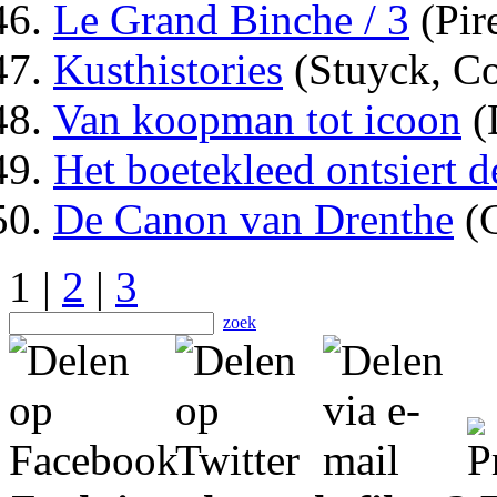
Le Grand Binche / 3
(Pire
Kusthistories
(Stuyck, Co
Van koopman tot icoon
(
Het boetekleed ontsiert 
De Canon van Drenthe
(G
1 |
2
|
3
zoek