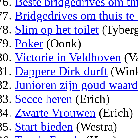
Beste bridgedrives om thu
Bridgedrives om thuis te 
Slim op het toilet
(Tyber
Poker
(Oonk)
Victorie in Veldhoven
(Va
Dappere Dirk durft
(Wink
Junioren zijn goud waard
Secce heren
(Erich)
Zwarte Vrouwen
(Erich)
Start bieden
(Westra)