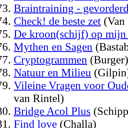
Braintraining - gevorder
Check! de beste zet
(Van 
De kroon(schijf) op mij
Mythen en Sagen
(Bastab
Cryptogrammen
(Burger
Natuur en Milieu
(Gilpin
Vileine Vragen voor Oud
van Rintel)
Bridge Acol Plus
(Schipp
Find love
(Challa)