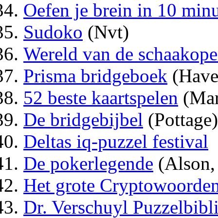
Oefen je brein in 10 min
Sudoko
(Nvt)
Wereld van de schaakope
Prisma bridgeboek
(Have
52 beste kaartspelen
(Mar
De bridgebijbel
(Pottage)
Deltas iq-puzzel festival
De pokerlegende
(Alson,
Het grote Cryptowoorde
Dr. Verschuyl Puzzelbib