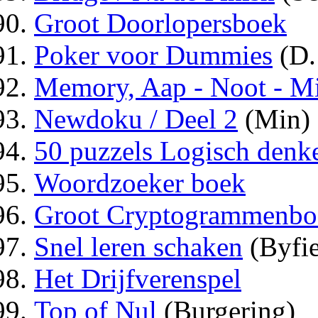
Groot Doorlopersboek
Poker voor Dummies
(D.
Memory, Aap - Noot - M
Newdoku / Deel 2
(Min)
50 puzzels Logisch denk
Woordzoeker boek
Groot Cryptogrammenbo
Snel leren schaken
(Byfie
Het Drijfverenspel
Top of Nul
(Burgering)