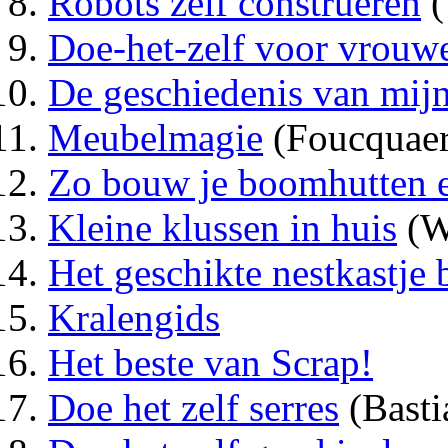
Robots zelf construeren
(
Doe-het-zelf voor vrouw
De geschiedenis van mijn
Meubelmagie
(Foucquaer
Zo bouw je boomhutten e
Kleine klussen in huis
(W
Het geschikte nestkastje
Kralengids
Het beste van Scrap!
Doe het zelf serres
(Basti