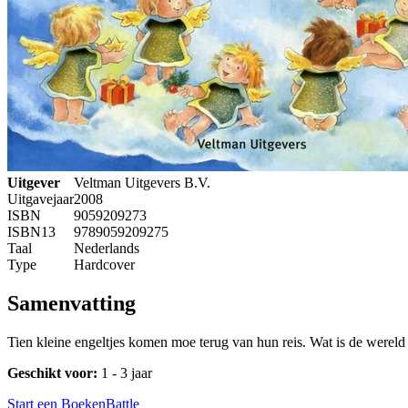
Uitgever
Veltman Uitgevers B.V.
Uitgavejaar
2008
ISBN
9059209273
ISBN13
9789059209275
Taal
Nederlands
Type
Hardcover
Samenvatting
Tien kleine engeltjes komen moe terug van hun reis. Wat is de wereld
Geschikt voor:
1 - 3 jaar
Start een BoekenBattle