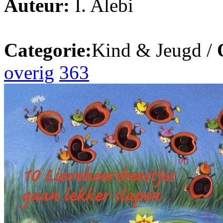
Auteur:
I. Alebi
Categorie:
Kind & Jeugd /
overig
363