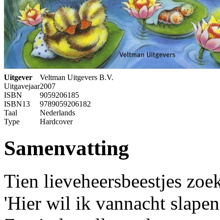
Uitgever
Veltman Uitgevers B.V.
Uitgavejaar
2007
ISBN
9059206185
ISBN13
9789059206182
Taal
Nederlands
Type
Hardcover
Samenvatting
Tien lieveheersbeestjes zoe
'Hier wil ik vannacht slapen