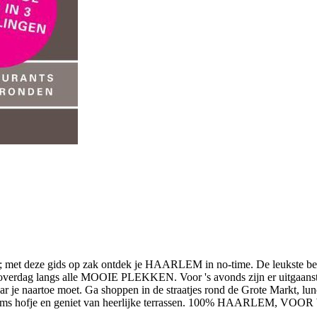
uur; met deze gids op zak ontdek je HAARLEM in no-time. De leukste bez
je overdag langs alle MOOIE PLEKKEN. Voor 's avonds zijn er uitgaanst
artoe moet. Ga shoppen in de straatjes rond de Grote Markt, lunch i
aarlems hofje en geniet van heerlijke terrassen. 100% HAARLEM, 