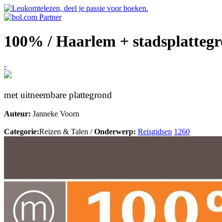
100% / Haarlem + stadsplatteg
-
met uitneembare plattegrond
Auteur:
Janneke Voorn
Categorie:
Reizen & Talen /
Onderwerp:
Reisgidsen
1260