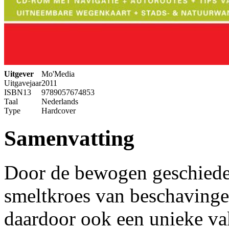
Uitgever
Mo'Media
Uitgavejaar
2011
ISBN13
9789057674853
Taal
Nederlands
Type
Hardcover
Samenvatting
Door de bewogen geschiedeni
smeltkroes van beschaving
daardoor ook een unieke v